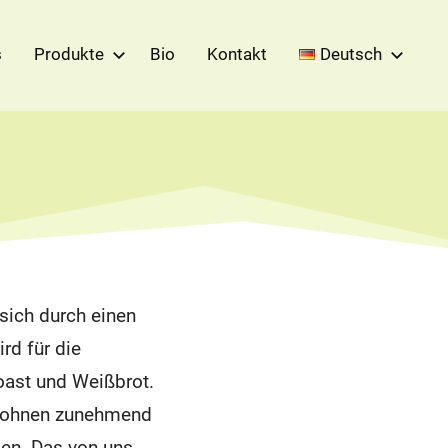
s
Produkte
Bio
Kontakt
Deutsch
sich durch einen
rd für die
oast und Weißbrot.
rbohnen zunehmend
gen. Das von uns