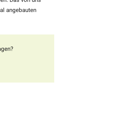
nal angebauten
agen?