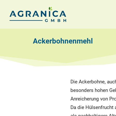
Zum
Inhalt
AGRANICA
Allied
springen
with
GmbH
nature
Ackerbohnenmehl
Die Ackerbohne, auch
besonders hohen Geh
Anreicherung von Pro
Da die Hülsenfrucht
als nachhaltigere Al