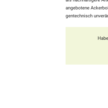
angebotene Ackerboh
gentechnisch unverä
Habe